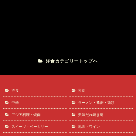
かつ丼
味楽亭
洋食カテゴリートップへ
洋食
和食
中華
ラーメン・蕎麦・麺類
アジア料理・焼肉
美味だれ焼き鳥
スイーツ・ベーカリー
地酒・ワイン