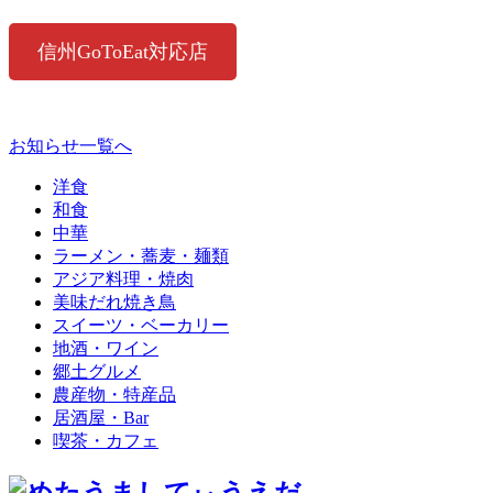
信州GoToEat対応店
お知らせ一覧へ
洋食
和食
中華
ラーメン・蕎麦・麺類
アジア料理・焼肉
美味だれ焼き鳥
スイーツ・ベーカリー
地酒・ワイン
郷土グルメ
農産物・特産品
居酒屋・Bar
喫茶・カフェ