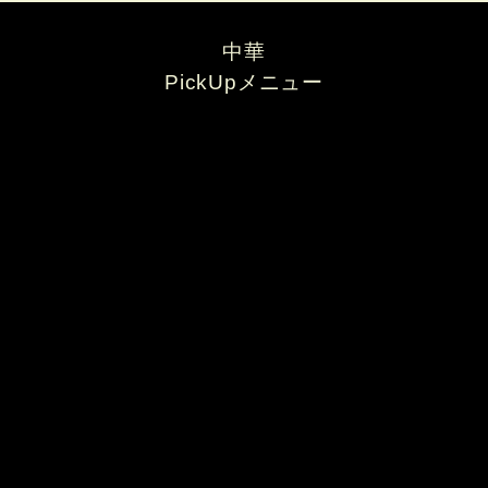
中華
PickUpメニュー
あんかけ焼きそば
中華料理 檸檬