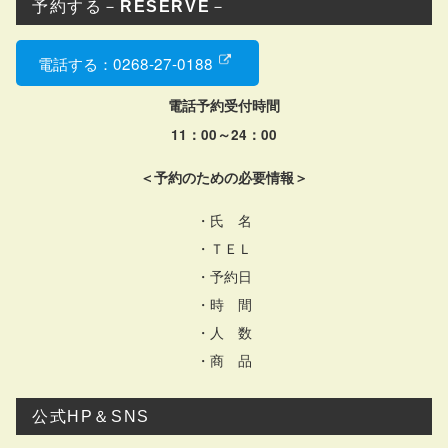
予約する－
RESERVE
－
電話する：0268-27-0188
電話予約受付時間
11：00～24：00
＜予約のための必要情報＞
・氏 名
・ＴＥＬ
・予約日
・時 間
・人 数
・商 品
公式HP＆SNS