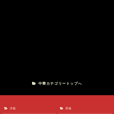
麺将武士
カツカレー
駅前食堂
中華カテゴリートップへ
洋食
和食