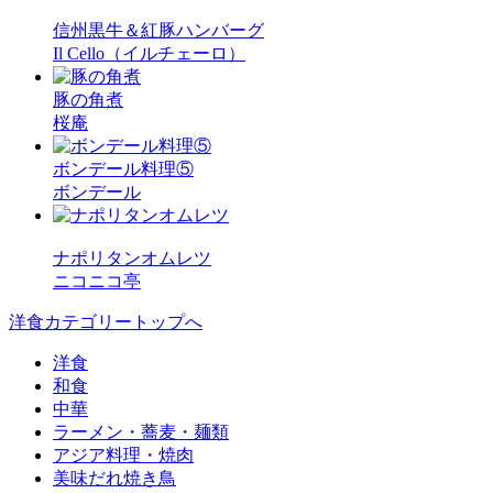
信州黒牛＆紅豚ハンバーグ
Il Cello（イルチェーロ）
豚の角煮
桜庵
ボンデール料理⑤
ボンデール
ナポリタンオムレツ
ニコニコ亭
洋食カテゴリートップへ
洋食
和食
中華
ラーメン・蕎麦・麺類
アジア料理・焼肉
美味だれ焼き鳥