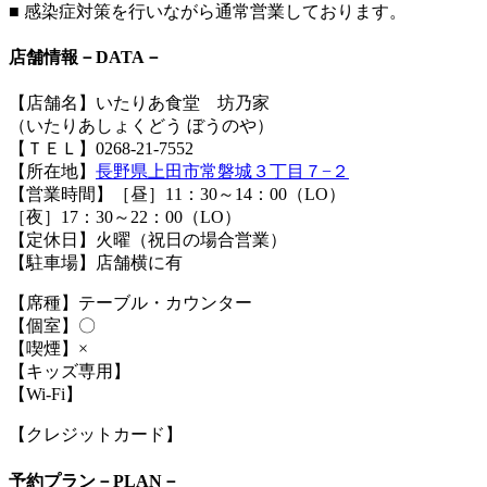
■ 感染症対策を行いながら通常営業しております。
店舗情報－DATA－
【店舗名】いたりあ食堂 坊乃家
（いたりあしょくどう ぼうのや）
【ＴＥＬ】0268-21-7552
【所在地】
長野県上田市常磐城３丁目７−２
【営業時間】［昼］11：30～14：00（LO）
［夜］17：30～22：00（LO）
【定休日】火曜（祝日の場合営業）
【駐車場】店舗横に有
【席種】テーブル・カウンター
【個室】〇
【喫煙】×
【キッズ専用】
【Wi-Fi】
【クレジットカード】
予約プラン－PLAN－