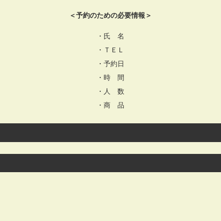
＜予約のための必要情報＞
・氏 名
・ＴＥＬ
・予約日
・時 間
・人 数
・商 品