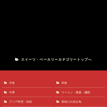
プティフール
フランス菓子 升山
スイーツ・ベーカリーカテゴリートップへ
洋食
和食
中華
ラーメン・蕎麦・麺類
アジア料理・焼肉
美味だれ焼き鳥