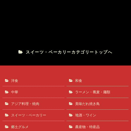
アップル焼きドーナツ
柳町屋
スイーツ・ベーカリーカテゴリートップへ
洋食
和食
中華
ラーメン・蕎麦・麺類
アジア料理・焼肉
美味だれ焼き鳥
スイーツ・ベーカリー
地酒・ワイン
郷土グルメ
農産物・特産品