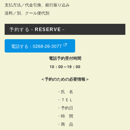
支払方法／代金引換、銀行振り込み
送料／別、クール便代別
予約する－
RESERVE
－
電話する：0268-26-3077
電話予約受付時間
10：00～19：00
＜予約のための必要情報＞
・氏 名
・ＴＥＬ
・予約日
・時 間
・商 品