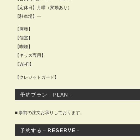
【定休日】月曜（変動あり）
【駐車場】―
【席種】
【個室】
【喫煙】
【キッズ専用】
【Wi-Fi】
【クレジットカード】
予約プラン－PLAN－
事前の注文お承りしております。
■
予約する－
RESERVE
－