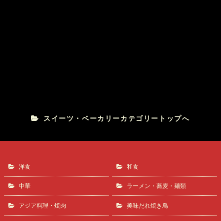
オペラ
フランス菓子 升山
スイーツ・ベーカリーカテゴリートップへ
洋食
和食
中華
ラーメン・蕎麦・麺類
アジア料理・焼肉
美味だれ焼き鳥