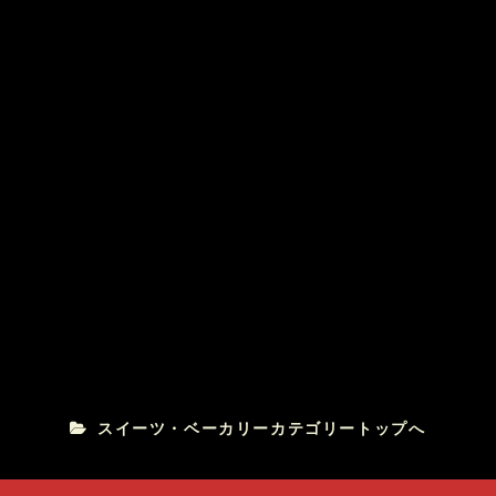
プティフール
フランス菓子 升山
厄除招福まんぢゅう
鎌原まんぢゅう
スイーツ・ベーカリーカテゴリートップへ