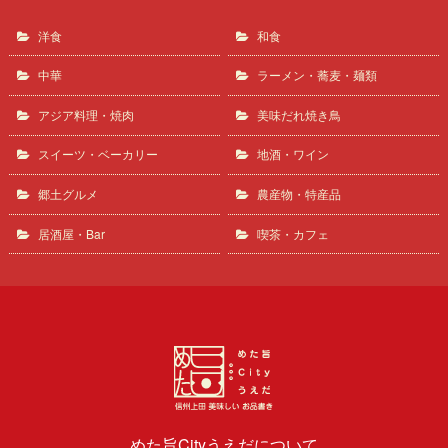
洋食
和食
中華
ラーメン・蕎麦・麺類
アジア料理・焼肉
美味だれ焼き鳥
スイーツ・ベーカリー
地酒・ワイン
郷土グルメ
農産物・特産品
居酒屋・Bar
喫茶・カフェ
めた旨Cityうえだについて