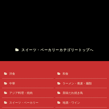
Opera ～オペラ～
Pastry Boutique Story
スイーツ・ベーカリーカテゴリートップへ
洋食
和食
中華
ラーメン・蕎麦・麺類
アジア料理・焼肉
美味だれ焼き鳥
スイーツ・ベーカリー
地酒・ワイン