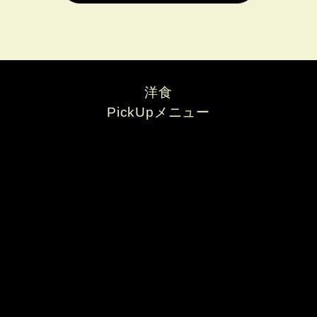
洋食
PickUpメニュー
自家製ハンバーグ
海鮮炭火焼居酒屋 はな和んや