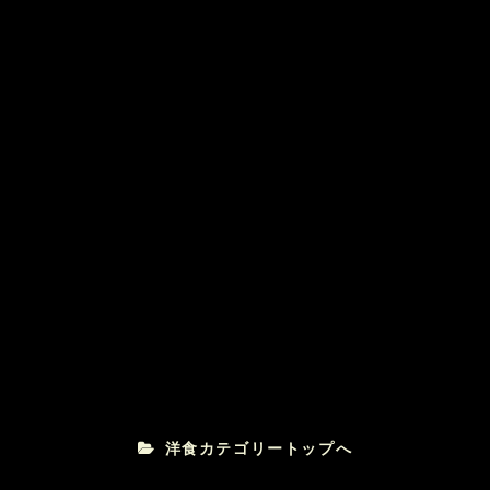
三四六カレー
route346
明太とろろの和風スパ
我むしゃら
洋食カテゴリートップへ