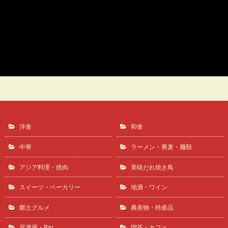
美味だれ焼き鳥
食酒屋るり家
洋食
和食
中華
ラーメン・蕎麦・麺類
アジア料理・焼肉
美味だれ焼き鳥
スイーツ・ベーカリー
地酒・ワイン
郷土グルメ
農産物・特産品
居酒屋・Bar
喫茶・カフェ