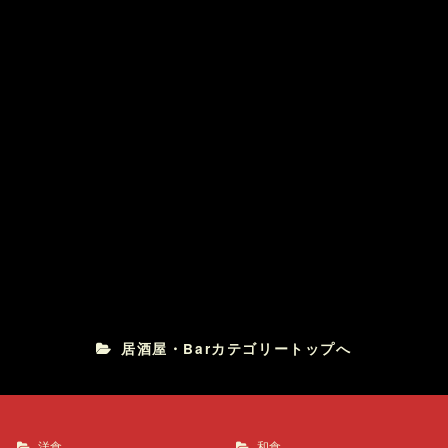
鉄板ナポリタン
真田坂の小助
宮崎 日南鶏の網焼き
鶏料理 たつ
居酒屋・Barカテゴリートップへ
洋食
和食