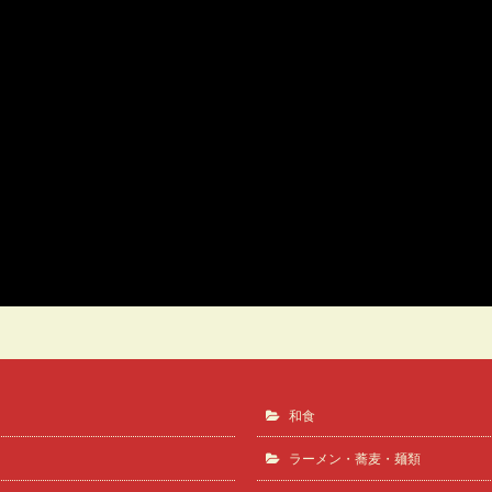
鶏の唐揚げ
焼鳥酒場ますます
和食
ラーメン・蕎麦・麺類