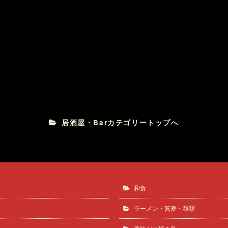
鰤しゃぶ
たつみ寿し
居酒屋・Barカテゴリートップへ
和食
ラーメン・蕎麦・麺類