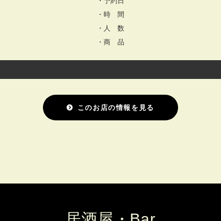
・予約日
・時 間
・人 数
・商 品
このお店の情報を見る
居酒屋・Bar