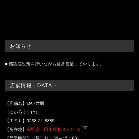
ゆい六助
お知らせ
■ 感染症対策を行いながら通常営業しております。
店舗情報－DATA－
【店舗名】ゆい六助
（ゆいろくすけ）
【ＴＥＬ】0268-21-8889
【所在地】
長野県上田市秋和３５２−６
【営業時間】［昼］11：30～15：00