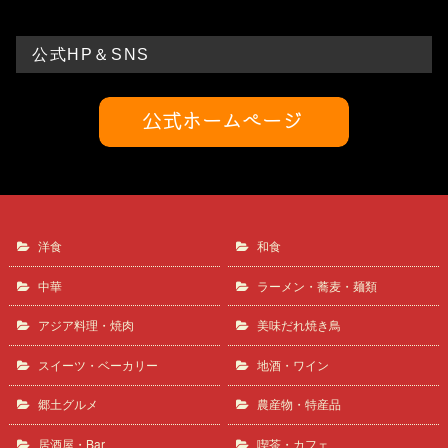
公式HP＆SNS
洋食
和食
中華
ラーメン・蕎麦・麺類
アジア料理・焼肉
美味だれ焼き鳥
スイーツ・ベーカリー
地酒・ワイン
郷土グルメ
農産物・特産品
居酒屋・Bar
喫茶・カフェ