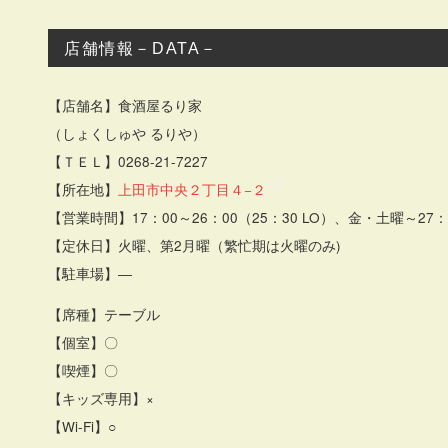
店舗情報－DATA－
【店舗名】食酒屋るり家
（しょくしゅや るりや）
【ＴＥＬ】0268-21-7227
【所在地】
上田市中央２丁目４−２
【営業時間】17：00～26：00（25：30 LO）、金・土曜～27：0
【定休日】火曜、第2月曜（繁忙期は火曜のみ)
【駐車場】―
【席種】テーブル
【個室】〇
【喫煙】〇
【キッズ専用】×
【Wi-Fi】○