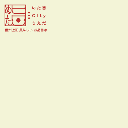
食酒屋るり家