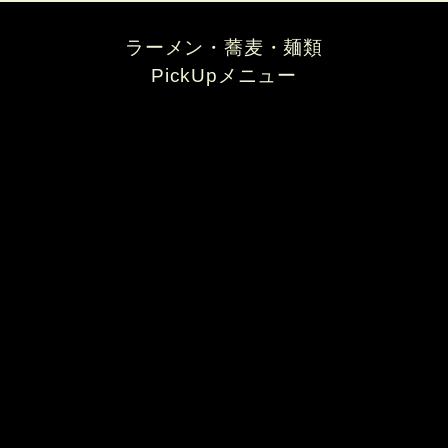
ラーメン・蕎麦・麺類
PickUpメニュー
肉絲湯麺［ロースーたんめん］
中華料理 檸檬