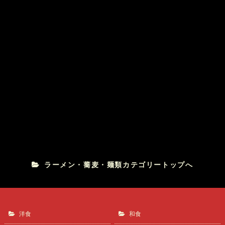
麺将武士
担担麺［2017年7月］
おおぼし上田本店
ラーメン・蕎麦・麺類カテゴリートップへ
洋食
和食