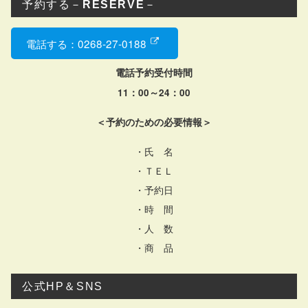
予約する－
RESERVE
－
電話する：0268-27-0188
電話予約受付時間
11：00～24：00
＜予約のための必要情報＞
・氏 名
・ＴＥＬ
・予約日
・時 間
・人 数
・商 品
公式HP＆SNS