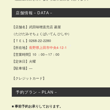
店舗情報－DATA－
【店舗名】武田味噌直売店 菱屋
（たけだみそちょくばいてん ひしや）
【ＴＥＬ】0268-22-2280
【所在地】
長野県上田市中央4-12-1
【営業時間】10 ：00～17：00
【定休日】火曜
【駐車場】―
【クレジットカード】
予約プラン－PLAN－
■ 事前予約お承りしております。