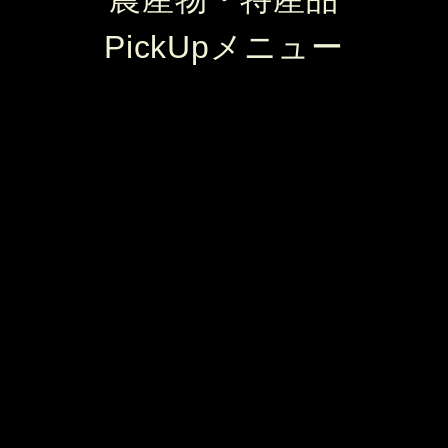
PickUpメニュー
松茸御膳「千曲」
きのこむら深山