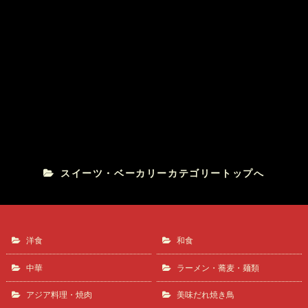
マロンマロン
Patisserie RuRu
スイーツ・ベーカリーカテゴリートップへ
洋食
和食
中華
ラーメン・蕎麦・麺類
アジア料理・焼肉
美味だれ焼き鳥