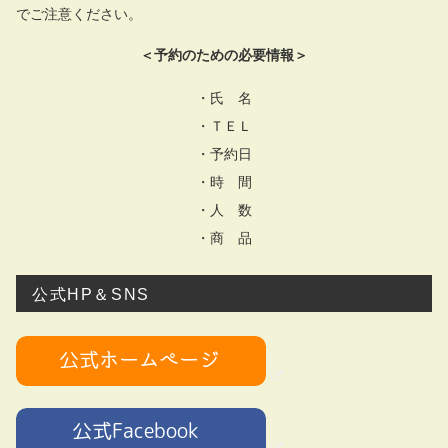
でご注意ください。
＜予約のための必要情報＞
・氏 名
・ＴＥＬ
・予約日
・時 間
・人 数
・商 品
公式HP＆SNS