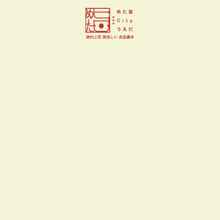
鎌原まんぢゅう