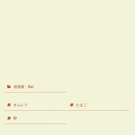
居酒屋・Bar
オムレツ
たまご
卵