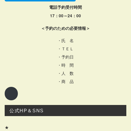
電話予約受付時間
17：00～24：00
＜予約のための必要情報＞
・氏 名
・ＴＥＬ
・予約日
・時 間
・人 数
・商 品
公式HP＆SNS
★