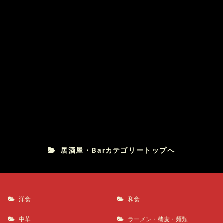
鉄板ナポリタン
真田坂の小助
居酒屋・Barカテゴリートップへ
洋食
和食
中華
ラーメン・蕎麦・麺類