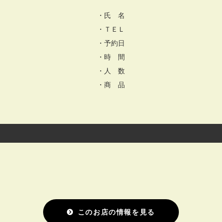
・氏 名
・ＴＥＬ
・予約日
・時 間
・人 数
・商 品
このお店の情報を見る