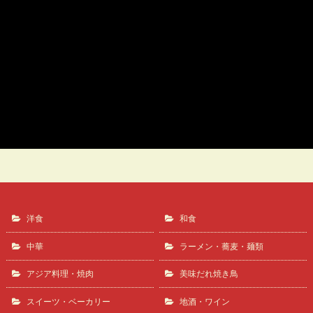
鶏の唐揚げ
中華料理 四川や
洋食
和食
中華
ラーメン・蕎麦・麺類
アジア料理・焼肉
美味だれ焼き鳥
スイーツ・ベーカリー
地酒・ワイン