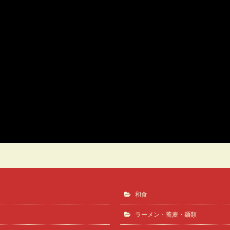
和食
ラーメン・蕎麦・麺類