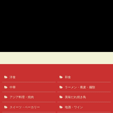
しおらあめん
らあめん ひばりや
洋食
和食
中華
ラーメン・蕎麦・麺類
アジア料理・焼肉
美味だれ焼き鳥
スイーツ・ベーカリー
地酒・ワイン