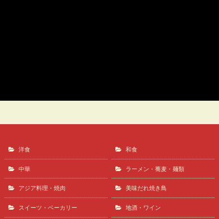
四季のあじわい
四季のあじわい 松籟亭
洋食
和食
中華
ラーメン・蕎麦・麺類
アジア料理・焼肉
美味だれ焼き鳥
スイーツ・ベーカリー
地酒・ワイン