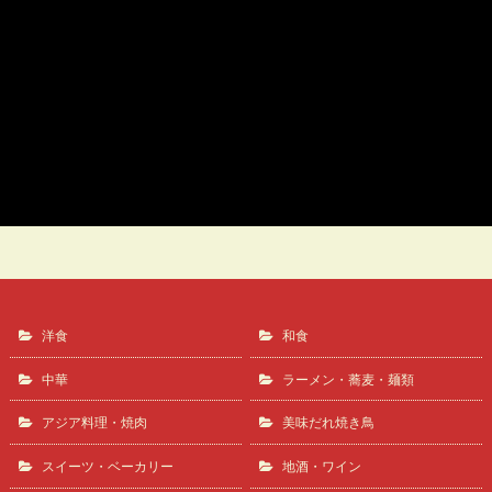
日替わり弁当（鶏から）【コロナ対策】
トリデンテ
洋食
和食
中華
ラーメン・蕎麦・麺類
アジア料理・焼肉
美味だれ焼き鳥
スイーツ・ベーカリー
地酒・ワイン