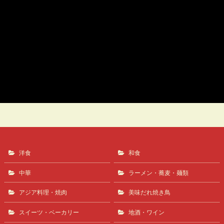
マグロ丼
十一屋
洋食
和食
中華
ラーメン・蕎麦・麺類
アジア料理・焼肉
美味だれ焼き鳥
スイーツ・ベーカリー
地酒・ワイン