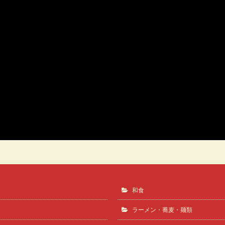
炙りレバー
海鮮炭火焼処らら和んや
和食
ラーメン・蕎麦・麺類