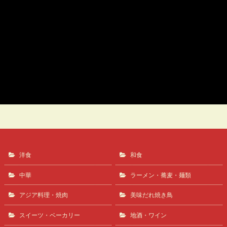
ビフテキちらし弁当【新型コロナ対策】
ゴンちゃん
洋食
和食
中華
ラーメン・蕎麦・麺類
アジア料理・焼肉
美味だれ焼き鳥
スイーツ・ベーカリー
地酒・ワイン