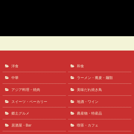
ガトーマルシェ
フランス菓子 升山
洋食
和食
中華
ラーメン・蕎麦・麺類
アジア料理・焼肉
美味だれ焼き鳥
スイーツ・ベーカリー
地酒・ワイン
郷土グルメ
農産物・特産品
居酒屋・Bar
喫茶・カフェ