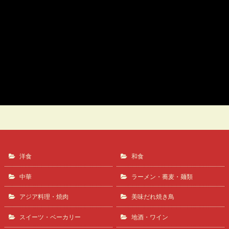
カキとほうれん草のクリームパスタ
Il cielo（イルチェーロ）
洋食
和食
中華
ラーメン・蕎麦・麺類
アジア料理・焼肉
美味だれ焼き鳥
スイーツ・ベーカリー
地酒・ワイン