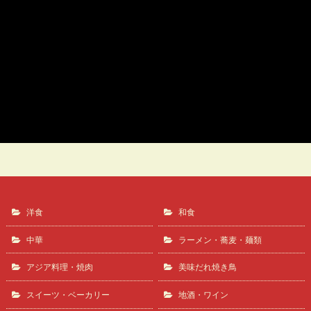
アップルたまごタルト
柳町屋
洋食
和食
中華
ラーメン・蕎麦・麺類
アジア料理・焼肉
美味だれ焼き鳥
スイーツ・ベーカリー
地酒・ワイン