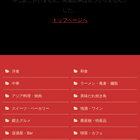
した。
トップページへ
洋食
和食
中華
ラーメン・蕎麦・麺類
アジア料理・焼肉
美味だれ焼き鳥
スイーツ・ベーカリー
地酒・ワイン
郷土グルメ
農産物・特産品
居酒屋・Bar
喫茶・カフェ