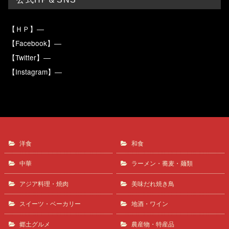
【ＨＰ】―
【Facebook】―
【Twitter】―
【Instagram】―
洋食
和食
中華
ラーメン・蕎麦・麺類
アジア料理・焼肉
美味だれ焼き鳥
スイーツ・ベーカリー
地酒・ワイン
郷土グルメ
農産物・特産品