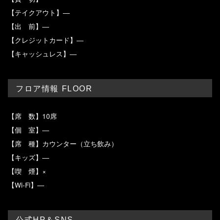
【テイクアウト】―
【出 前】―
【クレジットカード】―
【キャッシュレス】―
フロア情報 FLOOR
【席 数】10席
【個 室】―
【席 種】カウンター（立ち飲み）
【キッズ】―
【喫 煙】×
【Wi-Fi】―
公式HP＆SNS