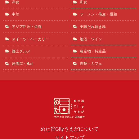
洋食
和食
中華
ラーメン・蕎麦・麺類
アジア料理・焼肉
美味だれ焼き鳥
スイーツ・ベーカリー
地酒・ワイン
郷土グルメ
農産物・特産品
居酒屋・Bar
喫茶・カフェ
めた旨Cityうえだについて
サイトマップ