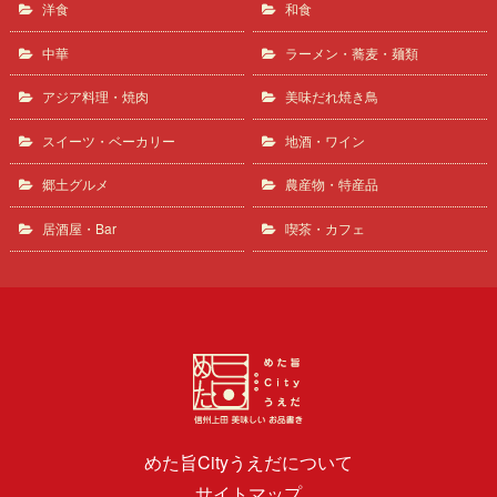
洋食
和食
中華
ラーメン・蕎麦・麺類
アジア料理・焼肉
美味だれ焼き鳥
スイーツ・ベーカリー
地酒・ワイン
郷土グルメ
農産物・特産品
居酒屋・Bar
喫茶・カフェ
めた旨Cityうえだについて
サイトマップ