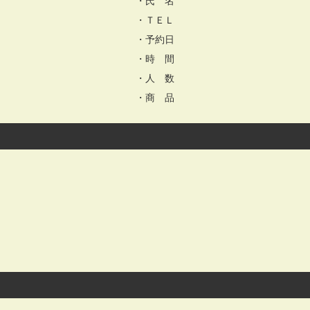
・氏 名
・ＴＥＬ
・予約日
・時 間
・人 数
・商 品