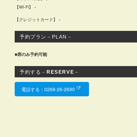
【Wi-Fi】－
【クレジットカード】－
予約プラン－PLAN－
■席のみ予約可能
予約する－
RESERVE
－
電話する：0268-26-2690