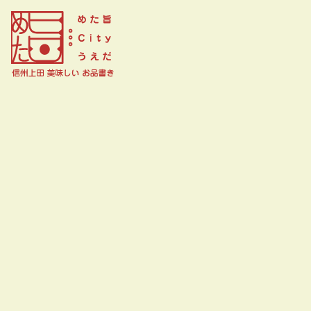
ＭＵＣＣＨ