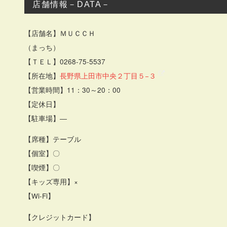
店舗情報－DATA－
【店舗名】ＭＵＣＣＨ
（まっち）
【ＴＥＬ】0268-75-5537
【所在地】
長野県上田市中央２丁目５−３
【営業時間】11：30～20：00
【定休日】
【駐車場】―
【席種】テーブル
【個室】〇
【喫煙】〇
【キッズ専用】×
【Wi-Fi】
【クレジットカード】