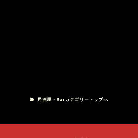
宴会料理
手羽先番長 とりDining SEASON
居酒屋・Barカテゴリートップへ