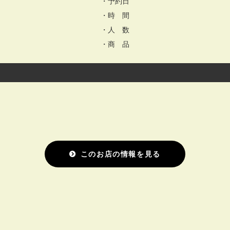
・予約日
・時 間
・人 数
・商 品
このお店の情報を見る